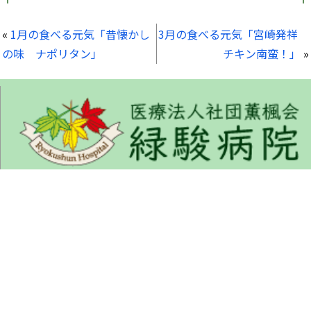
«
1月の食べる元気「昔懐かし
3月の食べる元気「宮崎発祥
の味 ナポリタン」
チキン南蛮！」
»
くんぷうかい りょくしゅんびょういん
〒675-1322 兵庫県小野市匠台72-1
TEL : 0794-63-5577 (代表)
FAX : 0794-63-5535
ご来院の方へ
病院について
部門紹介