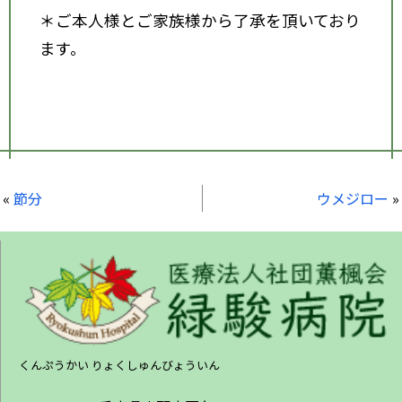
＊ご本人様とご家族様から了承を頂いており
ます。
«
節分
ウメジロー
»
くんぷうかい りょくしゅんびょういん