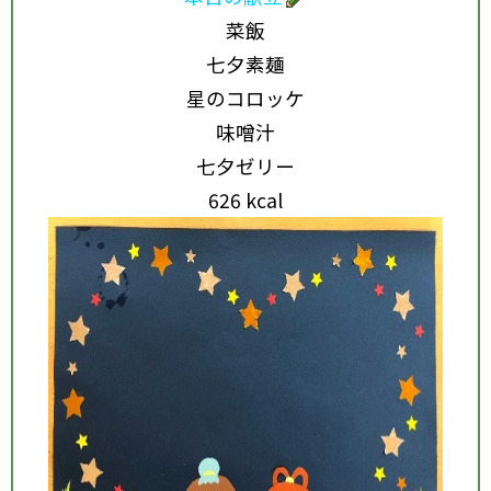
菜飯
七夕素麺
星のコロッケ
味噌汁
七夕ゼリー
626 kcal