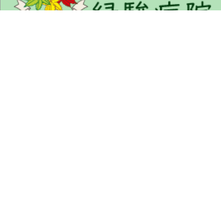
くんぷうかい りょくしゅんびょういん
〒675-1322 兵庫県小野市匠台72-1
TEL : 0794-63-5577 (代表)
FAX : 0794-63-5535
ご来院の方へ
病院について
部門紹介
採用希望の方へ
交通アクセス
お問い合わせ
個人情報保護方針
施設基準に係る掲示
サイトマップ