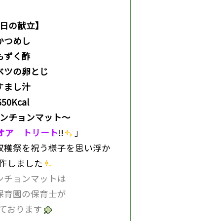
日の献立】
かつめし
もずく酢
ベツの卵とじ
すまし汁
650Kcal
ンチョンマット～
オア トリート
‼
」
収穫祭を祝う様子を思い浮か
作しました
ンチョンマットは
保育園の保育士が
ております