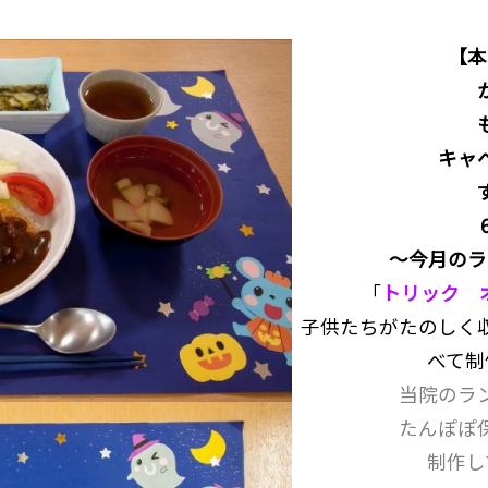
【本
キャ
～今月のラ
「
トリック 
子供たちがたのしく
べて制
当院のラ
たんぽぽ
制作し