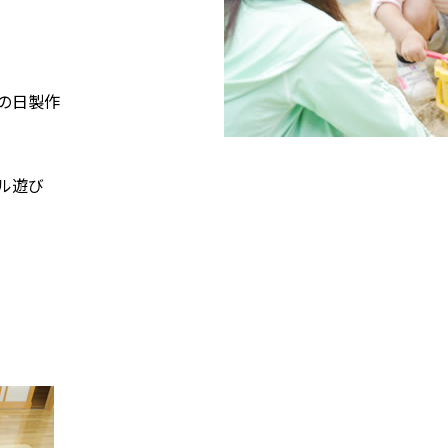
の日製作
ル遊び