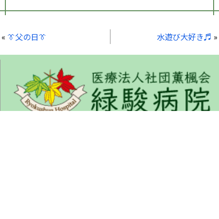
«
👔父の日👔
水遊び大好き♬
»
くんぷうかい りょくしゅんびょういん
〒675-1322 兵庫県小野市匠台72-1
TEL : 0794-63-5577 (代表)
FAX : 0794-63-5535
ご来院の方へ
病院について
部門紹介