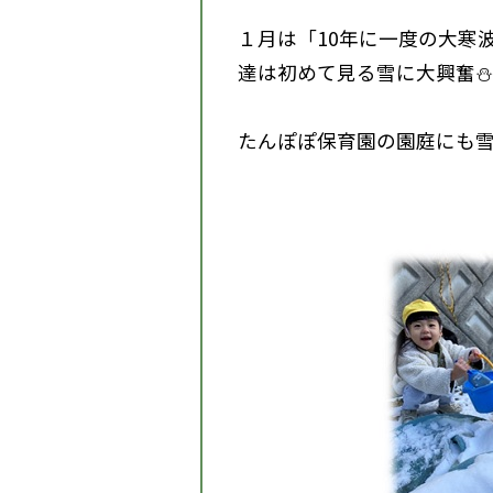
１月は「10年に一度の大寒
達は初めて見る雪に大興奮⛄
たんぽぽ保育園の園庭にも