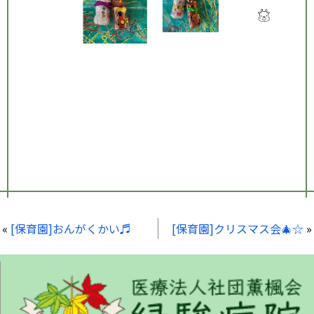
«
[保育園]おんがくかい♬
[保育園]クリスマス会🎄☆
»