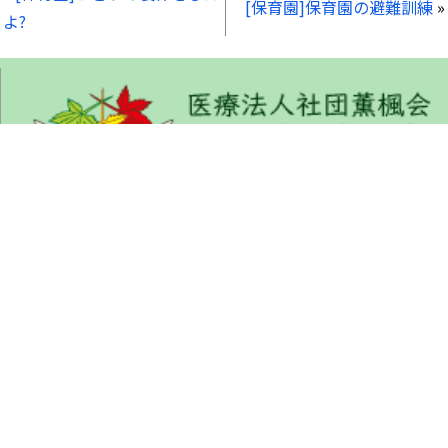
[保育園]保育園の避難訓練
»
よ?
くんぷうかい りょくしゅんびょういん
〒675-1322 兵庫県小野市匠台72-1
TEL : 0794-63-5577 (代表)
FAX : 0794-63-5535
ご来院の方へ
病院について
部門紹介
採用希望の方へ
交通アクセス
お問い合わせ
個人情報保護方針
施設基準に係る掲示