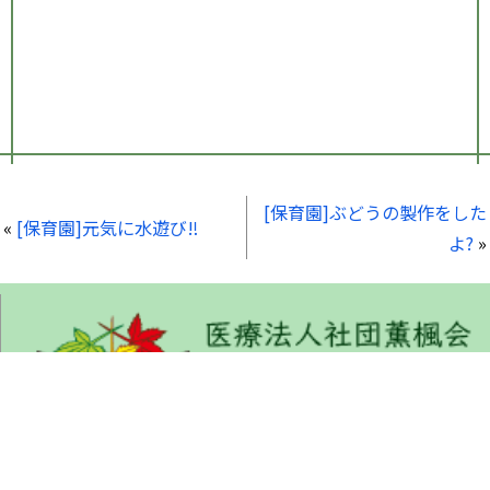
[保育園]ぶどうの製作をした
«
[保育園]元気に水遊び‼
よ?
»
くんぷうかい りょくしゅんびょういん