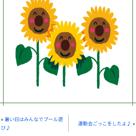
«
暑い日はみんなでプール遊
運動会ごっこをしたよ♪
»
び♪