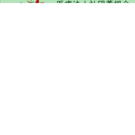
くんぷうかい りょくしゅんびょういん
〒675-1322 兵庫県小野市匠台72-1
TEL : 0794-63-5577 (代表)
FAX : 0794-63-5535
ご来院の方へ
病院について
部門紹介
採用希望の方へ
交通アクセス
お問い合わせ
個人情報保護方針
施設基準に係る掲示
サイトマップ