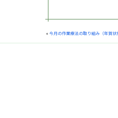
«
今月の作業療法の取り組み（年賀状
くんぷうかい りょくしゅんびょういん
〒675-1322 兵庫県小野市匠台72-1
TEL : 0794-63-5577 (代表)
FAX : 0794-63-5535