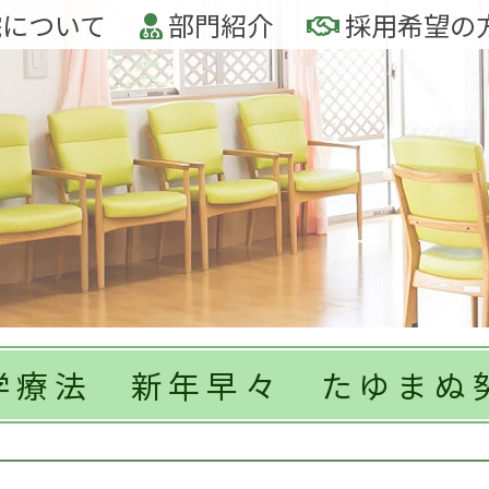
について
部門紹介
採用希望の
学療法 新年早々 たゆまぬ