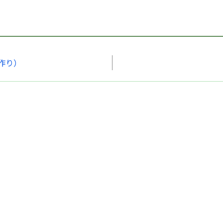
作り）
ご来院の方へ
病
採用希望の方へ
交
個人情報保護方針
施
© Ryokushun Hospital. All rights Reserved.