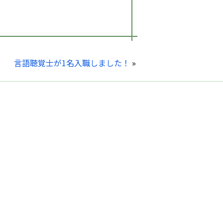
言語聴覚士が1名入職しました！
»
院について
部門紹介
通アクセス
お問い合わせ
設基準に係る掲示
サイトマップ